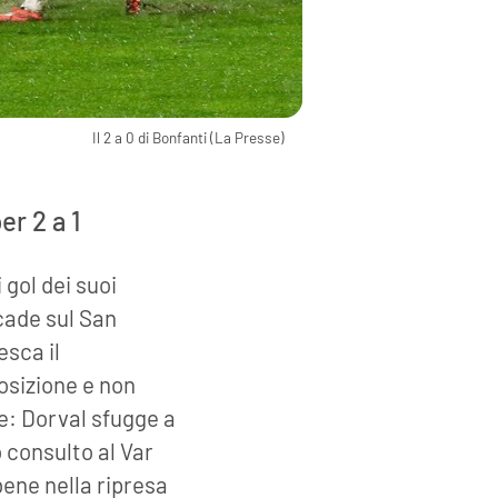
Il 2 a 0 di Bonfanti (La Presse)
er 2 a 1
i gol dei suoi
cade sul San
esca il
posizione e non
ue: Dorval sfugge a
 consulto al Var
 bene nella ripresa