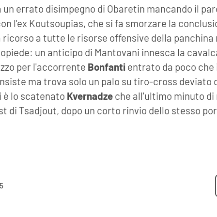
a un errato disimpegno di Obaretin mancando il pa
 con l'ex Koutsoupias, che si fa smorzare la conclus
ricorso a tutte le risorse offensive della panchina 
opiede: un anticipo di Mantovani innesca la cavalcat
ezzo per l'accorrente
Bonfanti
entrato da poco che i
 insiste ma trova solo un palo su tiro-cross deviato
i è lo scatenato
Kvernadze
che all'ultimo minuto d
t di Tsadjout, dopo un corto rinvio dello stesso po
5