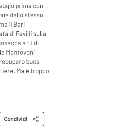
reggio prima con
ione dallo stesso
ma il Bari
a di Favilli sulla
nsacca a fil di
 da Mantovani.
i recupero buca
rtiere. Ma è troppo
Condividi