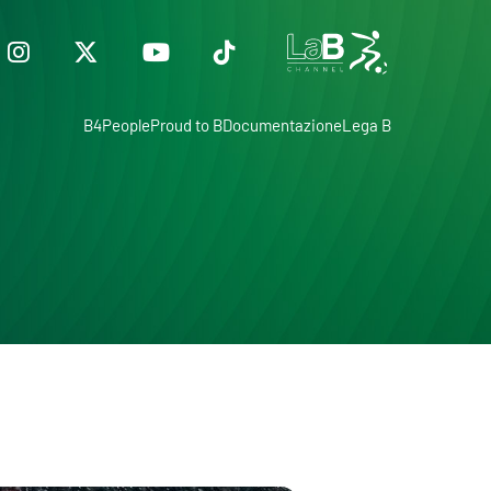
B4People
Proud to B
Documentazione
Lega B