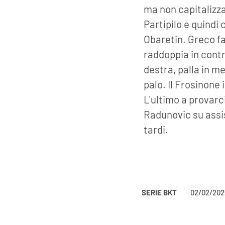
ma non capitalizz
Partipilo e quindi
Obaretin. Greco fa 
raddoppia in contr
destra, palla in m
palo. Il Frosinone
L'ultimo a provarc
Radunovic su assis
tardi.
SERIE BKT
02/02/202