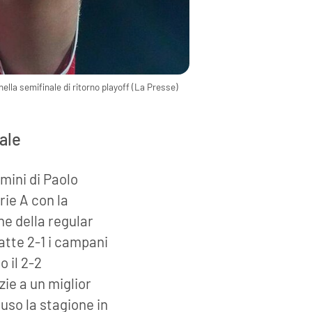
ella semifinale di ritorno playoff (La Presse)
nale
omini di Paolo
rie A con la
ne della regular
atte 2-1 i campani
o il 2-2
zie a un miglior
uso la stagione in