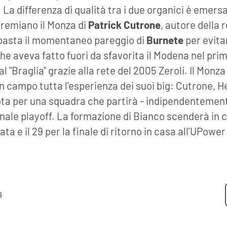
 La differenza di qualità tra i due organici è emersa
premiano il Monza di
Patrick Cutrone
, autore della re
n basta il momentaneo pareggio di
Burnete
per evita
che aveva fatto fuori da sfavorita il Modena nel pri
l "Braglia" grazie alla rete del 2005 Zeroli. Il Monz
n campo tutta l'esperienza dei suoi big: Cutrone, H
ta per una squadra che partirà - indipendentemente
finale playoff. La formazione di Bianco scenderà in
data e il 29 per la finale di ritorno in casa all'UPowe
6