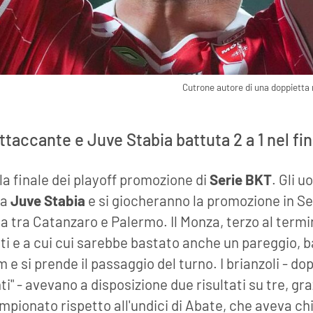
Cutrone autore di una doppietta n
ttaccante e Juve Stabia battuta 2 a 1 nel fi
la finale dei playoff promozione di
Serie BKT
. Gli u
la
Juve Stabia
e si giocheranno la promozione in Se
da tra Catanzaro e Palermo. Il Monza, terzo al termi
i e a cui cui sarebbe bastato anche un pareggio, b
e si prende il passaggio del turno. I brianzoli - dop
ti" - avevano a disposizione due risultati su tre, gra
pionato rispetto all'undici di Abate, che aveva chi