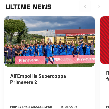
ULTIME NEWS
R
All'Empoli la Supercoppa
f
Primavera 2
PRIMAVERA 2 CISALFA SPORT
18/05/2026
P