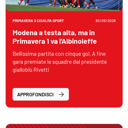
PRIMAVERA 2 CISALFA SPORT
30/05/2026
Modena a testa alta, ma in
Primavera 1 va l'Albinoleffe
Bellissima partita con cinque gol. A fine
gara premiate le squadre dal presidente
gialloblù Rivetti
APPROFONDISCI